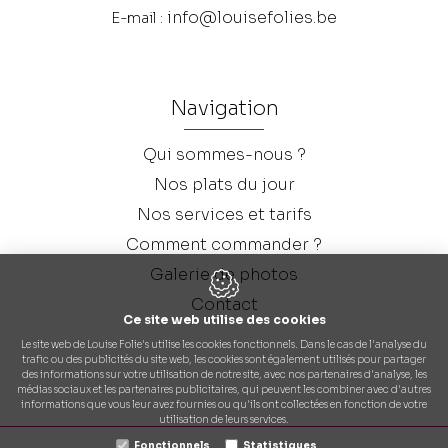
info@louisefolies.be
E-mail :
Navigation
Qui sommes-nous ?
Nos plats du jour
Nos services et tarifs
Comment commander ?
Galerie de photos
Contact
Ce site web utilise des cookies
Le site web de Louise Folie's utilise les cookies fonctionnels. Dans le cas de l'analyse du
trafic ou des publicités du site web, les cookies sont également utilisés pour partager
des informations sur votre utilisation de notre site, avec nos partenaires d'analyse, les
médias sociaux et les partenaires publicitaires, qui peuvent les combiner avec d'autres
informations que vous leur avez fournies ou qu'ils ont collectées en fonction de votre
utilisation de leurs services.
Fonctionnels
Statistiques